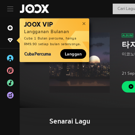
JOOX VIP
Langganan Bulanan
Cuba 1 Bulan percuma, hanya
타
RM9.90 setiap bulan seterusnya.
Cuba Percuma
Langgan
이코노
21 Sep
Senarai Lagu