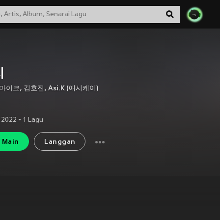
지
마이크
,
김호진
,
Asi.K (애시케이)
 2022
•
1
Lagu
Main
Langgan