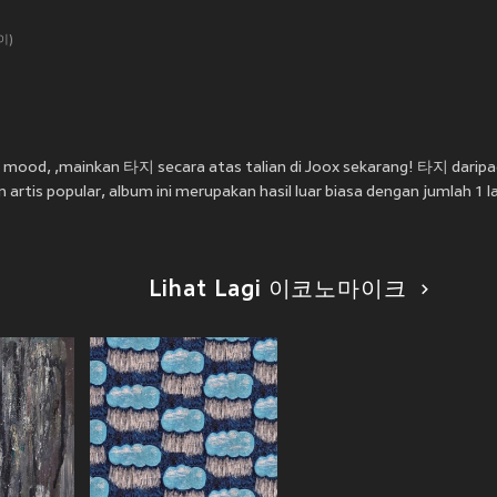
이)
kan mood, ,mainkan 타지 secara atas talian di Joox sekarang! 타지 
artis popular, album ini merupakan hasil luar biasa dengan jumlah 1 l
Lihat Lagi 이코노마이크