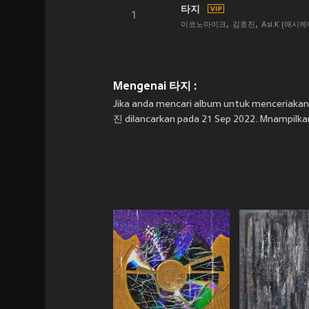
타지
1
이코노마이크
김호진
Asi.K (애시케
Mengenai 타지 :
Jika anda mencari album untuk menceria
진 dilancarkan pada 21 Sep 2022. Mnampilkan 