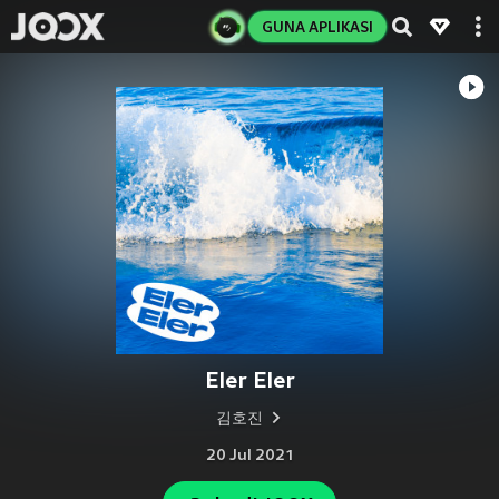
GUNA APLIKASI
Eler Eler
김호진
20 Jul 2021