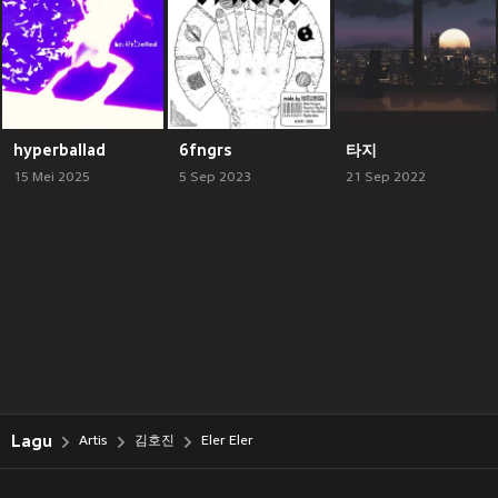
hyperballad
6fngrs
타지
15 Mei 2025
5 Sep 2023
21 Sep 2022
Lagu
Artis
김호진
Eler Eler