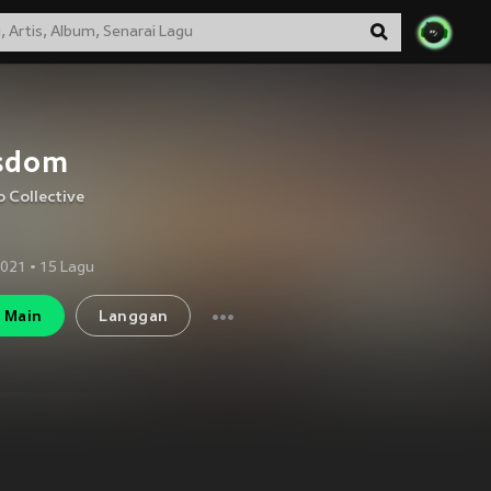
sdom
 Collective
2021
•
15
Lagu
Main
Langgan