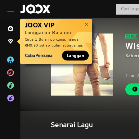
JOOX VIP
Langganan Bulanan
Cuba 1 Bulan percuma, hanya
Wi
RM9.90 setiap bulan seterusnya.
Cuba Percuma
Langgan
Sabero
1 Jan 
Senarai Lagu