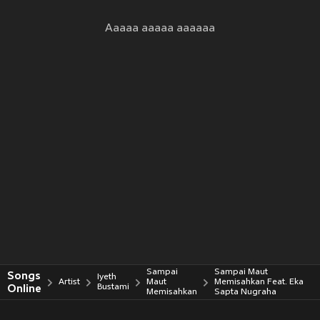
Aaaaa aaaaa aaaaaa
Sampai
Sampai Maut
Songs
Iyeth
Artist
Maut
Memisahkan Feat. Eka
Online
Bustami
Memisahkan
Sapta Nugraha