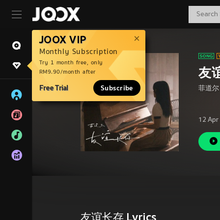
JOOX VIP
Monthly Subscription
Try 1 month free, only
友
RM9.90/month after
Free Trial
Subscribe
菲道尔
12 Apr
友谊长存 Lyrics