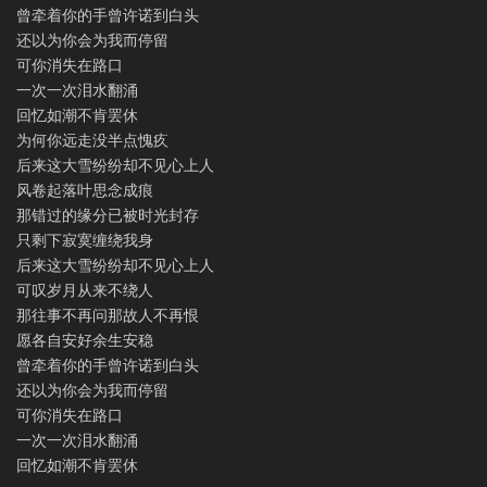
曾牵着你的手曾许诺到白头
还以为你会为我而停留
可你消失在路口
一次一次泪水翻涌
回忆如潮不肯罢休
为何你远走没半点愧疚
后来这大雪纷纷却不见心上人
风卷起落叶思念成痕
那错过的缘分已被时光封存
只剩下寂寞缠绕我身
后来这大雪纷纷却不见心上人
可叹岁月从来不绕人
那往事不再问那故人不再恨
愿各自安好余生安稳
曾牵着你的手曾许诺到白头
还以为你会为我而停留
可你消失在路口
一次一次泪水翻涌
回忆如潮不肯罢休