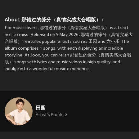
About 那错过的缘分（真情实感大合唱版） :
For music lovers, 那错过的缘分（真情实感大合唱版） is a treat
not to miss. Released on 9 May 2026, 那错过的缘分（真情实感大
合唱版） features popular artists such as 田园 and 六小乐. The
album comprises 1 songs, with each displaying an incredible
storyline. At Joox, you can relish 那错过的缘分（真情实感大合唱
版） songs with lyrics and music videos in high quality, and
indulge into a wonderful music experience.
田园
Artist's Profile