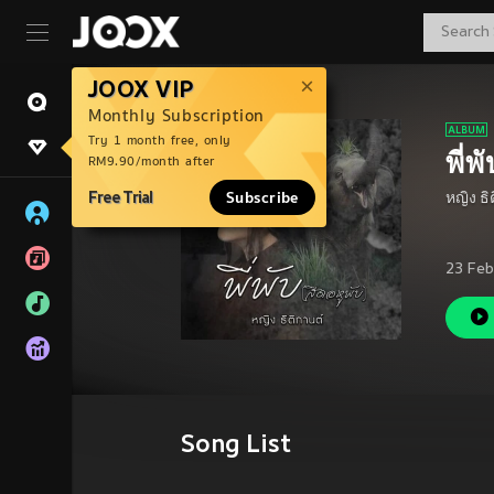
JOOX VIP
Monthly Subscription
Try 1 month free, only
พี่พ
RM9.90/month after
Free Trial
Subscribe
หญิง ธิ
23 Feb
Song List