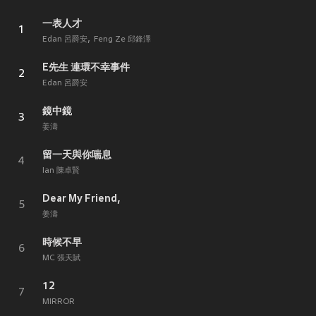
一表人才
1
Edan 呂爵安
Feng Ze 邱鋒澤
E先生 連環不幸事件
2
Edan 呂爵安
鏡中鏡
3
姜濤
留一天與你喘息
4
Ian 陳卓賢
Dear My Friend,
5
姜濤
時候不早
6
MC 張天賦
12
7
MIRROR