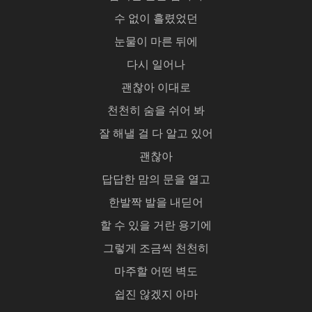
수 없이 흘렸었던
눈물이 마른 뒤에
다시 일어나
괜찮아 이대로
천천히 숨을 쉬어 봐
잘 해낼 걸 다 알고 있어
괜찮아
답답한 맘의 문을 열고
한발짝 발을 내딛어
할 수 있을 거란 용기에
그렇게 조금씩 천천히
마주할 어떤 벽도
쉽진 않겠지 아마