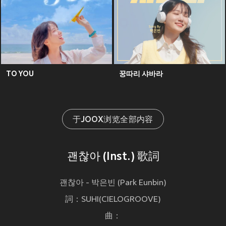
TO YOU
꿍따리 샤바라
于JOOX浏览全部内容
괜찮아 (Inst.) 歌詞
괜찮아 - 박은빈 (Park Eunbin)
詞：SUHI(CIELOGROOVE)
曲：