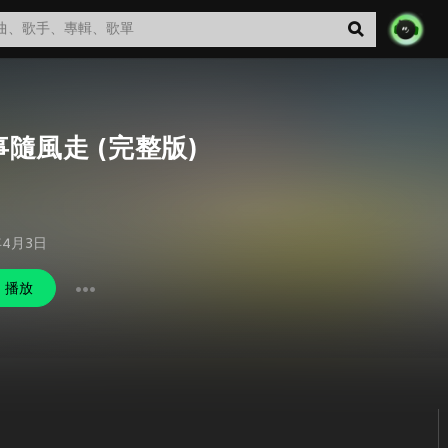
事隨風走 (完整版)
年4月3日
播放