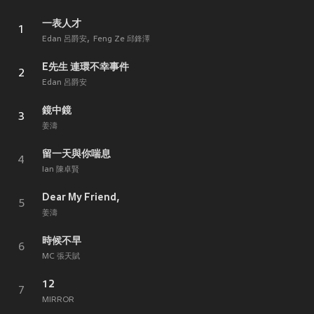
一表人才
1
Edan 呂爵安
Feng Ze 邱鋒澤
E先生 連環不幸事件
2
Edan 呂爵安
鏡中鏡
3
姜濤
留一天與你喘息
4
Ian 陳卓賢
Dear My Friend,
5
姜濤
時候不早
6
MC 張天賦
12
7
MIRROR