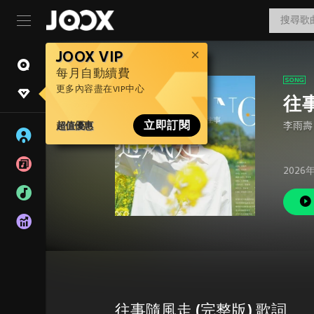
JOOX VIP
每月自動續費
更多內容盡在VIP中心
往
超值優惠
立即訂閱
李雨壽
2026
往事隨風走 (完整版) 歌詞