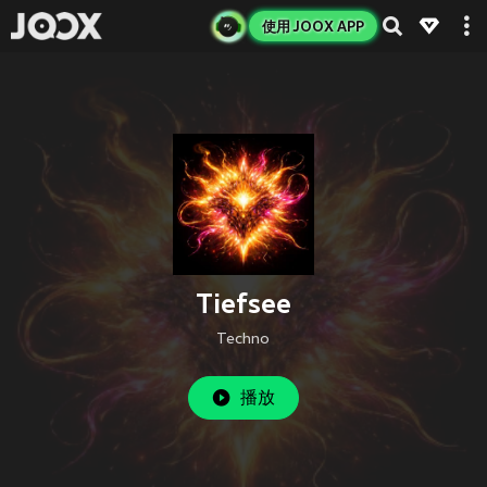
使用 JOOX APP
Tiefsee
Techno
播放