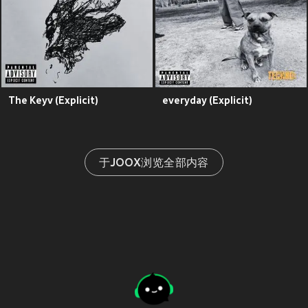
The Keyv (Explicit)
everyday (Explicit)
于JOOX浏览全部内容