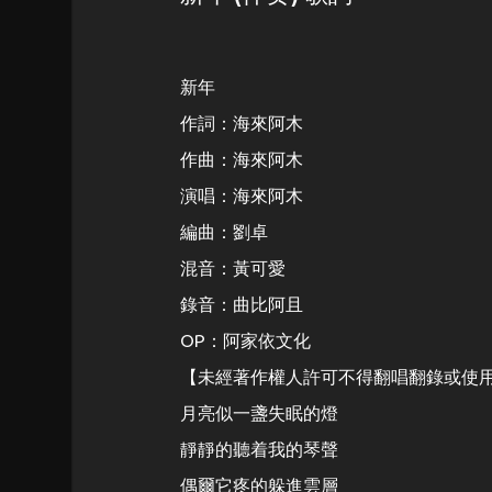
新年
作詞：海來阿木
作曲：海來阿木
演唱：海來阿木
編曲：劉卓
混音：黃可愛
錄音：曲比阿且
OP：阿家依文化
【未經著作權人許可不得翻唱翻錄或使
月亮似一盞失眠的燈
靜靜的聽着我的琴聲
偶爾它疼的躲進雲層