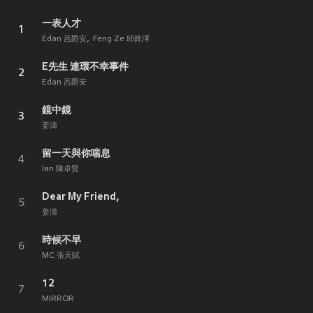
一表人才
1
Edan 呂爵安
Feng Ze 邱鋒澤
E先生 連環不幸事件
2
Edan 呂爵安
鏡中鏡
3
姜濤
留一天與你喘息
4
Ian 陳卓賢
Dear My Friend,
5
姜濤
時候不早
6
MC 張天賦
12
7
MIRROR