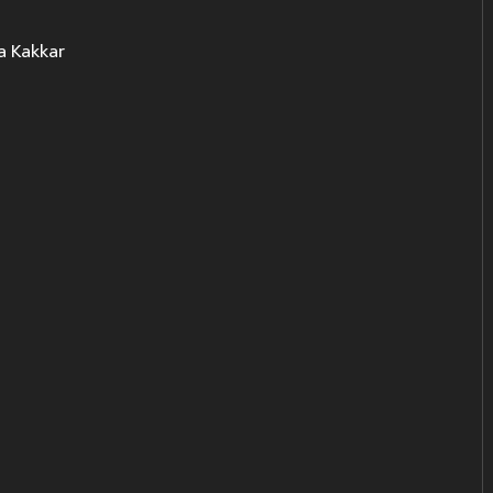
a Kakkar