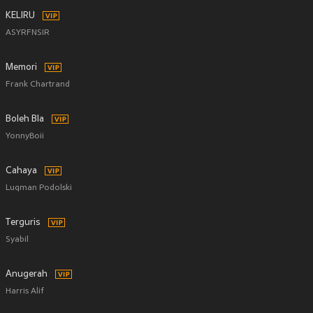
KELIRU
ASYRFNSIR
Memori
Frank Chartrand
Boleh Bla
YonnyBoii
Cahaya
Luqman Podolski
Terguris
Syabil
Anugerah
Harris Alif