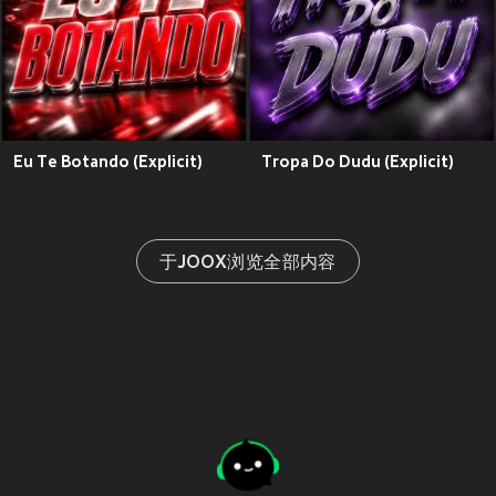
Eu Te Botando (Explicit)
Tropa Do Dudu (Explicit)
于JOOX浏览全部内容