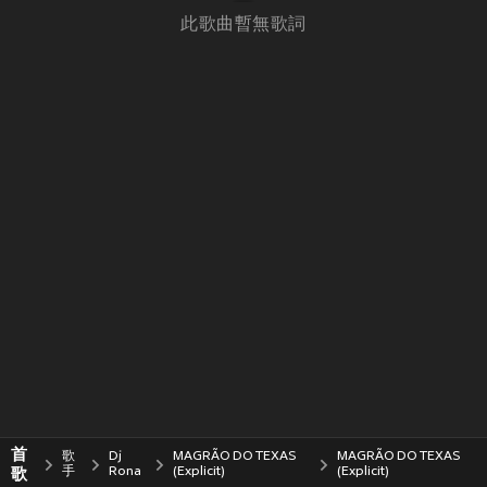
此歌曲暫無歌詞
首
歌
Dj
MAGRÃO DO TEXAS
MAGRÃO DO TEXAS
歌
手
Rona
(Explicit)
(Explicit)