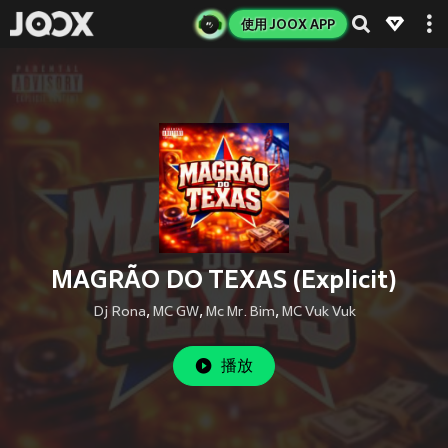
使用 JOOX APP
MAGRÃO DO TEXAS (Explicit)
Dj Rona
,
MC GW
,
Mc Mr. Bim
,
MC Vuk Vuk
播放