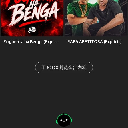
Foguenta na Benga (Explicit)
RABA APETITOSA (Explicit)
于JOOX浏览全部内容