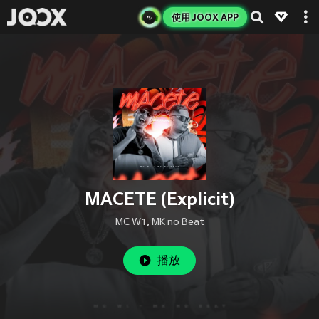
使用 JOOX APP
MACETE (Explicit)
MC W1
,
MK no Beat
播放