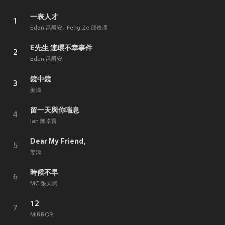
一表人才
1
Edan 呂爵安
Feng Ze 邱鋒澤
E先生 連環不幸事件
2
Edan 呂爵安
鏡中鏡
3
姜濤
留一天與你喘息
4
Ian 陳卓賢
Dear My Friend,
5
姜濤
時候不早
6
MC 張天賦
12
7
MIRROR