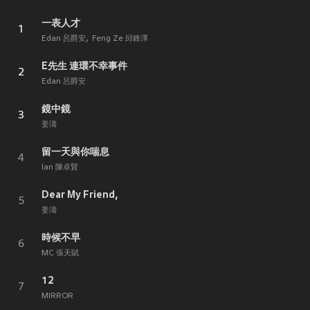
一表人才
1
Edan 呂爵安
Feng Ze 邱鋒澤
E先生 連環不幸事件
2
Edan 呂爵安
鏡中鏡
3
姜濤
留一天與你喘息
4
Ian 陳卓賢
Dear My Friend,
5
姜濤
時候不早
6
MC 張天賦
12
7
MIRROR