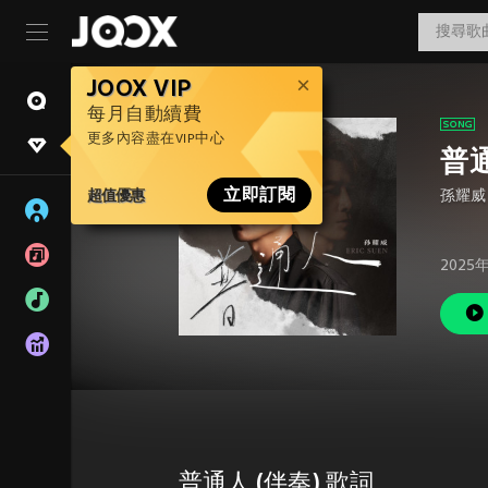
JOOX VIP
每月自動續費
更多內容盡在VIP中心
普通
超值優惠
立即訂閱
孫耀威
2025
普通人 (伴奏) 歌詞