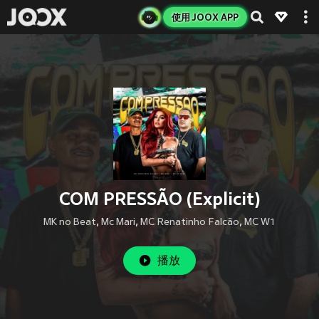
使用 JOOX APP
COM PRESSÃO (Explicit)
MK no Beat
,
Mc Mari
,
MC Renatinho Falcão
,
MC W1
播放