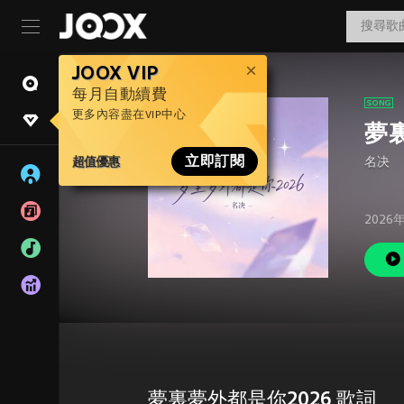
JOOX VIP
每月自動續費
更多內容盡在VIP中心
夢
超值優惠
立即訂閱
名决
2026
夢裏夢外都是你2026 歌詞