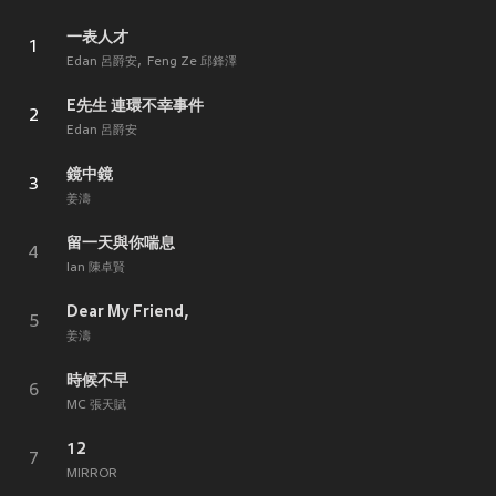
一表人才
1
Edan 呂爵安
Feng Ze 邱鋒澤
E先生 連環不幸事件
2
Edan 呂爵安
鏡中鏡
3
姜濤
留一天與你喘息
4
Ian 陳卓賢
Dear My Friend,
5
姜濤
時候不早
6
MC 張天賦
12
7
MIRROR