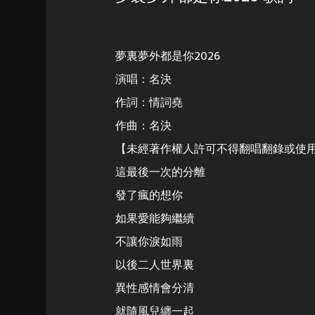
夢裏夢外都是你2026
演唱：名決
作詞：情詞堯
作曲：名決
【未經著作權人許可不得翻唱翻錄或使
這最後一次的分離
發了瘋的想你
如果愛能夠繼續
不讓你淚如雨
以後二人世界裏
異性感情會分清
就隨風兒纏一起