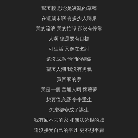
彎著腰 思念是凌亂的草稿
在這歲末啊 有多少人歸巢
我的流浪 我的忙碌 卻沒有停靠
人啊 總是要有目標
可生活 又像在乞討
還沒成為 他們的驕傲
望著人潮 我沒有勇氣
買回家的票
我是一個 普通人啊 懷著夢
想要從底層 步步重生
怎麼卻變成了謀生
我有回不去的家 和無法紮根的城
還沒接受自己的平凡 更不想平庸