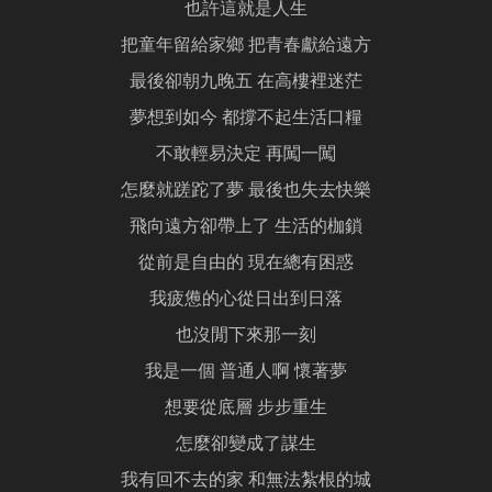
也許這就是人生
把童年留給家鄉 把青春獻給遠方
最後卻朝九晚五 在高樓裡迷茫
夢想到如今 都撐不起生活口糧
不敢輕易決定 再闖一闖
怎麼就蹉跎了夢 最後也失去快樂
飛向遠方卻帶上了 生活的枷鎖
從前是自由的 現在總有困惑
我疲憊的心從日出到日落
也沒閒下來那一刻
我是一個 普通人啊 懷著夢
想要從底層 步步重生
怎麼卻變成了謀生
我有回不去的家 和無法紮根的城