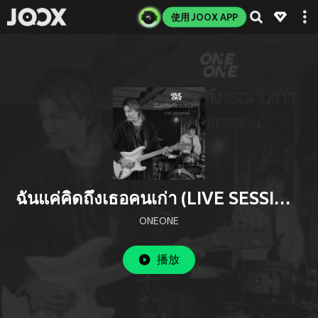
使用 JOOX APP
ฉันแค่คิดถึงเธอคนเก่า (LIVE SESSION)
ONEONE
播放