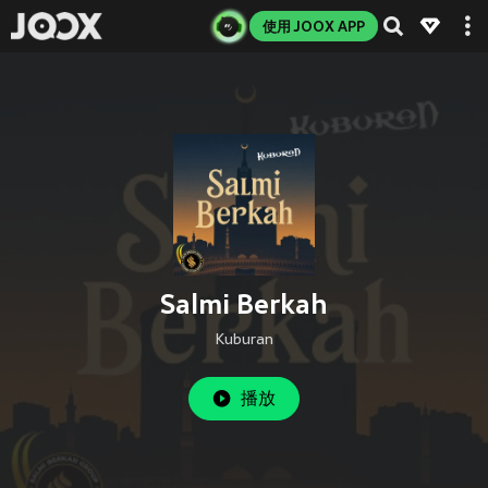
使用 JOOX APP
Salmi Berkah
Kuburan
播放