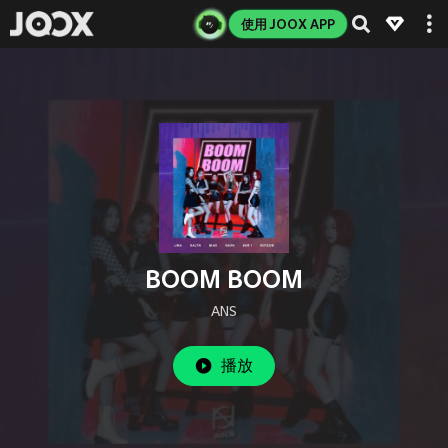
使用 JOOX APP
BOOM BOOM
ANS
播放