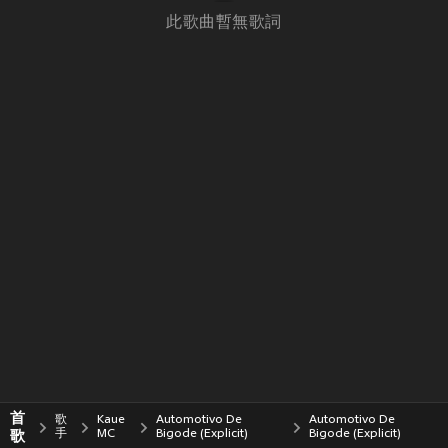
此歌曲暫無歌詞
首
歌
Kaue
Automotivo De
Automotivo De
歌
手
MC
Bigode (Explicit)
Bigode (Explicit)