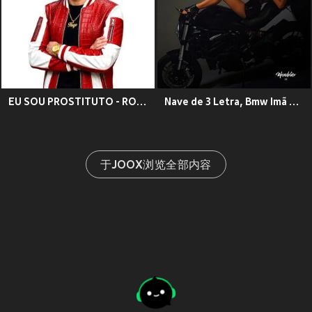
EU SOU PROSTITUTO - ROCK DOIDO (feat. KAUE MC)
Nave de 3 Letra, Bmw Imã de Bct - Ktm (Explicit)
于JOOX浏览全部内容