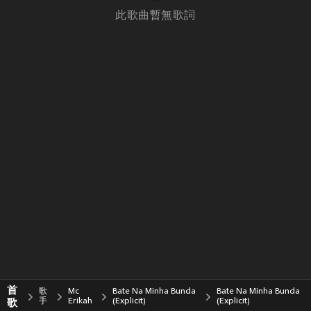
此歌曲暫無歌詞
首
歌
Mc
Bate Na Minha Bunda
Bate Na Minha Bunda
歌
手
Erikah
(Explicit)
(Explicit)