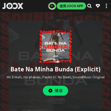
使用 JOOX APP
Bate Na Minha Bunda (Explicit)
Mc Erikah
,
mc pl alves
,
Paulin SC No Beat
,
SoundMusic Original
播放