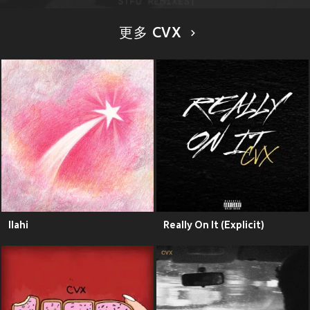
更多 CVX
Ilahi
Really On It (Explicit)