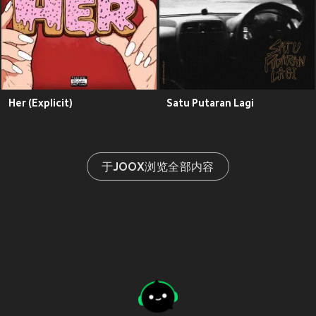
Her (Explicit)
Satu Putaran Lagi
于JOOX浏览全部内容