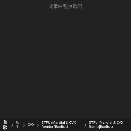
此歌曲暫無歌詞
首
歌
STFU (Mardial & CVX
STFU (Mardial & CVX
CVX
歌
手
Remix) [Explicit]
Remix|Explicit)