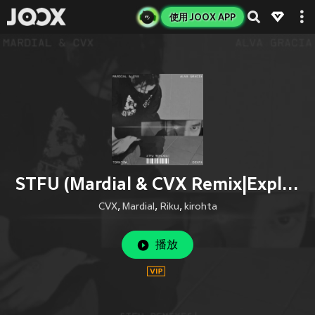
使用 JOOX APP
STFU (Mardial & CVX Remix|Explicit)
CVX
,
Mardial
,
Riku
,
kirohta
播放