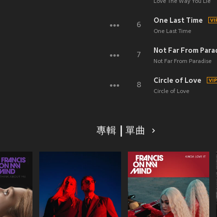
Love The Way You Lie
One Last Time
6
One Last Time
Not Far From Para
7
Not Far From Paradise
Circle of Love
8
Circle of Love
專輯 | 單曲