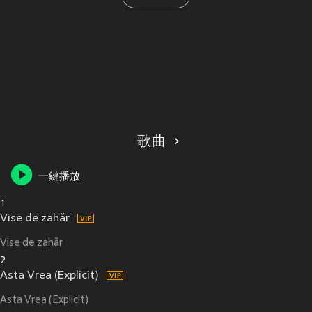
歌曲
一鍵播放
1
Vise de zahăr
Vise de zahăr
2
Asta Vrea (Explicit)
Asta Vrea (Explicit)