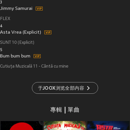
3
Jimmy Samurai
FLEX
4
Asta Vrea (Explicit)
SUNT 10 (Explicit)
5
Bum bum bum
Cutiuța Muzicală 11 - Cântă cu mine
于JOOX浏览全部内容
專輯 | 單曲