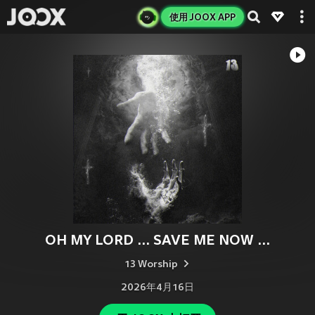
使用 JOOX APP
OH MY LORD ... SAVE ME NOW ...
13 Worship
2026年4月16日