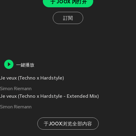
于 JOOX 内打开
訂閱
一鍵播放
Je veux (Techno x Hardstyle)
Simon Riemann
Je veux (Techno x Hardstyle - Extended Mix)
Simon Riemann
于JOOX浏览全部内容