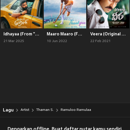
Idhayaa (From "Idhayam Murali")
Maaro Maaro (From"Thank You")
Veera (Original Motion Picture Soundtrack)
21 Mar 2025
10 Jun 2022
22 Feb 2021
Lagu
Artist
Thaman S.
Ramuloo Ramulaa
Dengarkan offline. Buat daftar putar kamu sendiri.