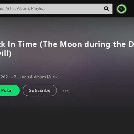
k In Time (The Moon during the 
ill)
 2021
•
2
- Lagu & Album Musik
Putar
Subscribe