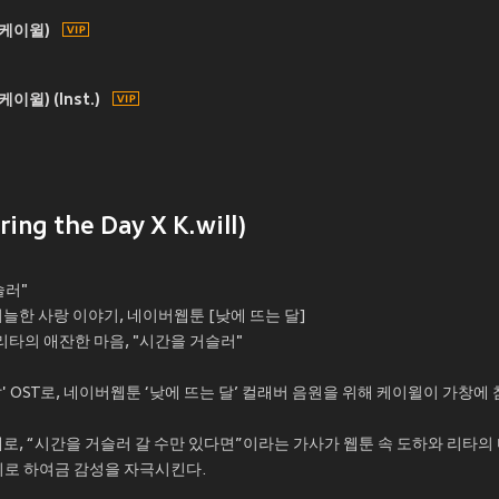
 케이윌)
윌) (Inst.)
ing the Day X K.will)
슬러"
늘한 사랑 이야기, 네이버웹툰 [낮에 뜨는 달]
리타의 애잔한 마음, "시간을 거슬러"
' OST로, 네이버웹툰 ‘낮에 뜨는 달’ 컬래버 음원을 위해 케이윌이 가창에
래로, “시간을 거슬러 갈 수만 있다면”이라는 가사가 웹툰 속 도하와 리타
이로 하여금 감성을 자극시킨다.