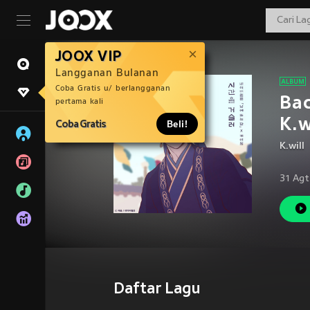
JOOX VIP
Langganan Bulanan
Coba Gratis u/ berlangganan
Bac
pertama kali
K.w
Coba Gratis
Beli!
K.will
31 Agt
Daftar Lagu