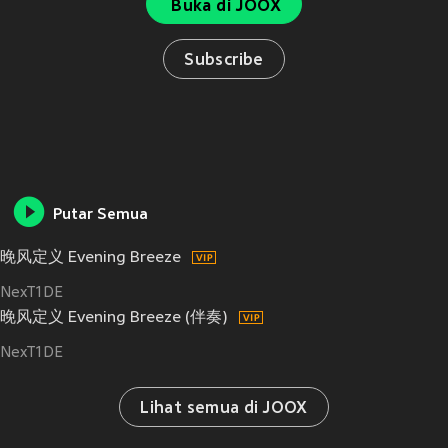
Buka di JOOX
Subscribe
Putar Semua
晚风定义 Evening Breeze
NexT1DE
晚风定义 Evening Breeze (伴奏)
NexT1DE
Lihat semua di JOOX