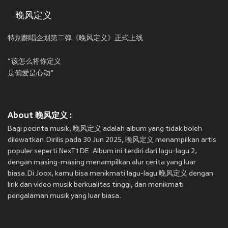
晚风定义
特别翻唱企划第二弹《晚风定义》正式上线
“该怎么将你定义
是偏爱是心动”
About 晚风定义 :
Bagi pecinta musik, 晚风定义 adalah album yang tidak boleh
dilewatkan.Dirilis pada 30 Jun 2025, 晚风定义 menampilkan artis
populer seperti NexT1DE .Album ini terdiri dari lagu-lagu 2,
dengan masing-masing menampilkan alur cerita yang luar
biasa.Di Joox, kamu bisa menikmati lagu-lagu 晚风定义 dengan
lirik dan video musik berkualitas tinggi, dan menikmati
pengalaman musik yang luar biasa.