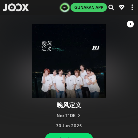
GUNAKAN APP
晚风定义
NexT1DE
30 Jun 2025