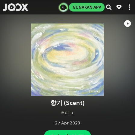
GUNAKAN APP
향기 (Scent)
백아
27 Apr 2023