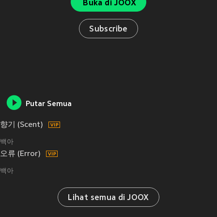
Buka di JOOX
Subscribe
Putar Semua
향기 (Scent)
백아
오류 (Error)
백아
Lihat semua di JOOX