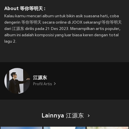
About 等你等明天 :
Kalau kamu mencari album untuk bikin asik suasana hati, coba
dengerin 等你等明天 secara online di JOOX sekarang!等你等明天
dari 江源东 dirilis pada 21 Des 2023. Menampilkan artis populer,
album ini adalah komposisi yang luar biasa keren dengan total
lagu 2.
江源东
Profil Artis
Lainnya 江源东