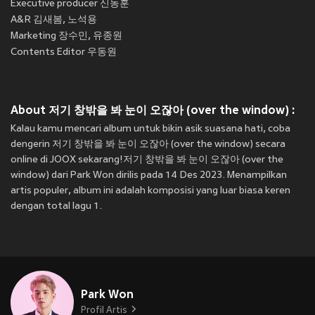
Executive producer 신동훈
A&R 김새봄, 노석용
Marketing 장수민, 유종원
Contents Editor 우동원
About 저기 창밖을 봐 눈이 오잖아 (over the window) :
Kalau kamu mencari album untuk bikin asik suasana hati, coba
dengerin 저기 창밖을 봐 눈이 오잖아 (over the window) secara
online di JOOX sekarang!저기 창밖을 봐 눈이 오잖아 (over the
window) dari Park Won dirilis pada 14 Des 2023. Menampilkan
artis populer, album ini adalah komposisi yang luar biasa keren
dengan total lagu 1.
Park Won
Profil Artis