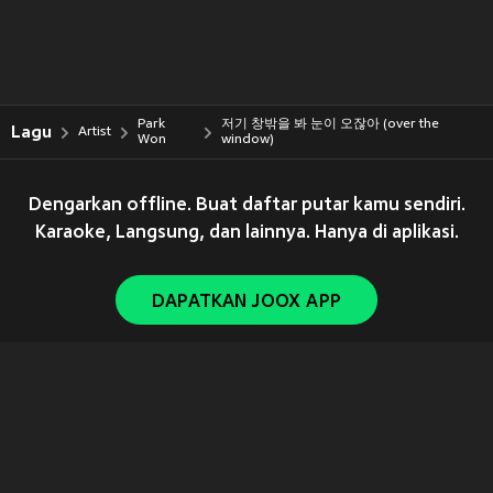
Park
저기 창밖을 봐 눈이 오잖아 (over the
Lagu
Artist
Won
window)
Dengarkan offline. Buat daftar putar kamu sendiri.
Karaoke, Langsung, dan lainnya. Hanya di aplikasi.
DAPATKAN JOOX APP
Copyright © 2011-
2026
Tencent. All Rights Reserved