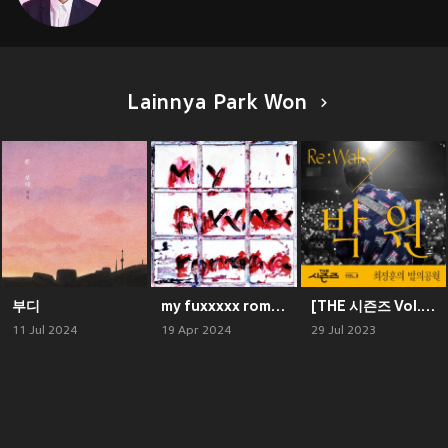
Lainnya Park Won
부디
my fuxxxxx romance
[THE 시즌즈 Vol. 9] <최정훈의 밤의 공원> ReːWake x 박원 ([THE SEASONS Vol. 9] <Choi Jung Hoon's Midnight Park> ReːWake x PARK WON)
11 Jul 2024
19 Apr 2024
29 Jul 2023