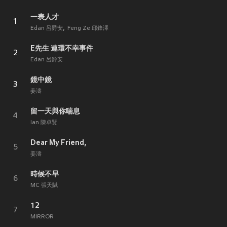
一表人才
1
Edan 呂爵安
Feng Ze 邱鋒澤
E先生 連環不幸事件
2
Edan 呂爵安
鏡中鏡
3
姜濤
留一天與你喘息
4
Ian 陳卓賢
Dear My Friend,
5
姜濤
時候不早
6
MC 張天賦
12
7
MIRROR