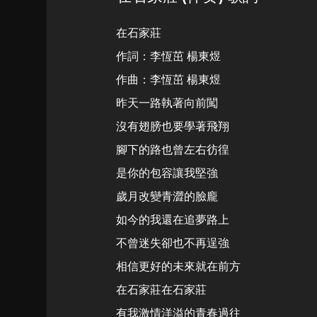
在石家莊
作詞：李恆茁 楊東煜
作曲：李恆茁 楊東煜
昨天一路執著向前闖
沒有翅膀也要學著飛翔
腳下的路也曾左右彷徨
是你的包容讓我堅強
歲月改變青澀的臉龐
如今的我還在追夢路上
不曾迷失卻也不再逞強
相信更好的未來就在前方
在石家莊在石家莊
有我激情洋溢的青春過往