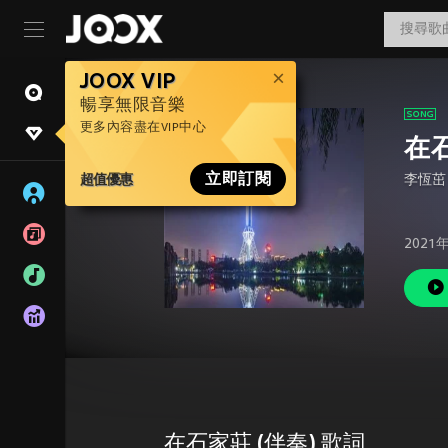
JOOX VIP
暢享無限音樂
更多內容盡在VIP中心
在石
超值優惠
立即訂閱
李恆茁
2021
在石家莊 (伴奏) 歌詞