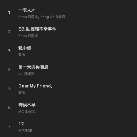
一表人才
1
Edan 呂爵安
Feng Ze 邱鋒澤
E先生 連環不幸事件
2
Edan 呂爵安
鏡中鏡
3
姜濤
留一天與你喘息
4
Ian 陳卓賢
Dear My Friend,
5
姜濤
時候不早
6
MC 張天賦
12
7
MIRROR