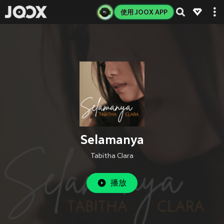
使用 JOOX APP
Selamanya
Tabitha Clara
播放