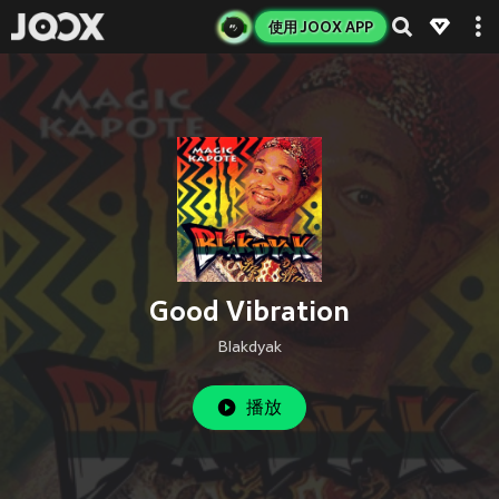
使用 JOOX APP
Good Vibration
Blakdyak
播放