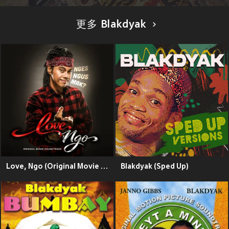
更多 Blakdyak
Love, Ngo (Original Movie Soundtrack)
Blakdyak (Sped Up)