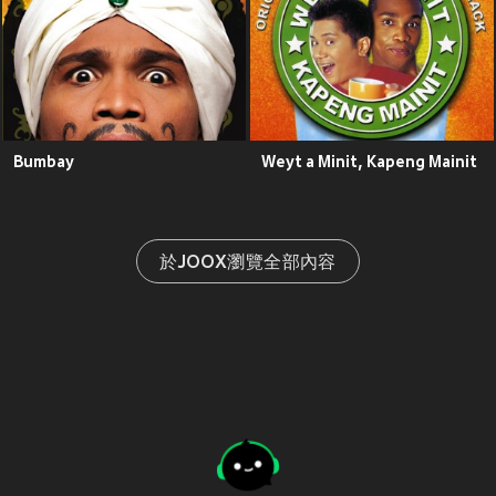
Bumbay
Weyt a Minit, Kapeng Mainit
於JOOX瀏覽全部內容