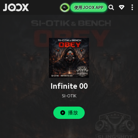
使用 JOOX APP
Infinite 00
SI-OTIK
播放