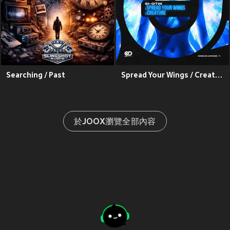
Searching / Past
Spread Your Wings / Creature
於JOOX瀏覽全部內容