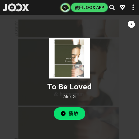
使用 JOOX APP
To Be Loved
Alex G
播放