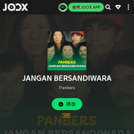
使用 JOOX APP
JANGAN BERSANDIWARA
Panbers
播放