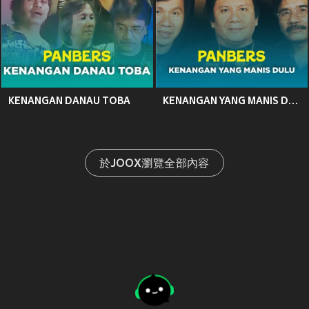
KENANGAN DANAU TOBA
KENANGAN YANG MANIS DULU
於JOOX瀏覽全部內容