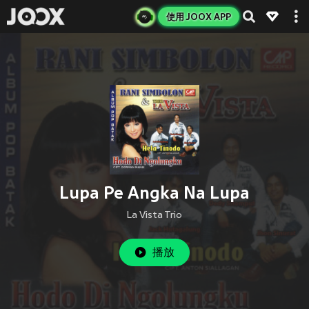
使用 JOOX APP
Lupa Pe Angka Na Lupa
La Vista Trio
播放