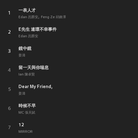
一表人才
1
Edan 呂爵安
Feng Ze 邱鋒澤
E先生 連環不幸事件
2
Edan 呂爵安
鏡中鏡
3
姜濤
留一天與你喘息
4
Ian 陳卓賢
Dear My Friend,
5
姜濤
時候不早
6
MC 張天賦
12
7
MIRROR