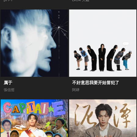
pH-1
DIOR 大颖
属于
不好意思我要开始冒犯了
張信哲
阿肆