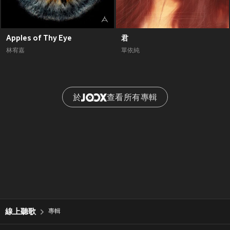
Apples of Thy Eye
君
林宥嘉
單依純
於
查看所有專輯
線上聽歌
專輯