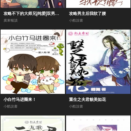
攻略不下的大师兄|纯爱|双男主剧场|高甜爆笑1V1|师尊甜文
攻略男主后我软了腰
廣東暢讀
小酷說書
小白竹马进圈来！
重生之夫君貌美如花
小酷說書
小酷說書