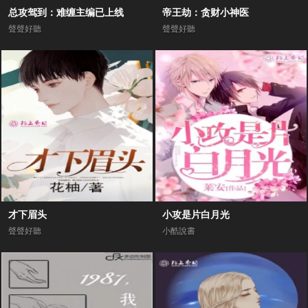
总攻驾到：难缠主编已上线
帝王劫：贪财小神医
聲聲好聽
聲聲好聽
才下眉头
小攻是片白月光
聲聲好聽
小酷說書