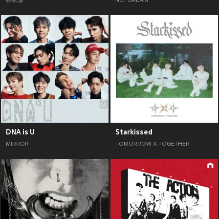
林家謙
NCT DREAM
DNA is U
Starkissed
MIRROR
TOMORROW X TOGETHER