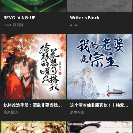
REVOLVING: UP
Writer's Block
JACE 陳凱詠
AGA
纨绔改造手册：宿敌非要当我的男德班主丨双男主纯爱甜宠霸道反派
这个清冷仙君腰真软！丨纯爱向丨双男主丨修仙前世今生丨追妻甜宠
廣東暢讀
廣東暢讀