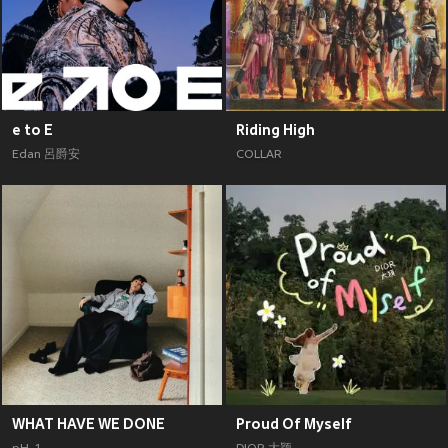
e to E
Riding High
Edan 呂爵安
COLLAR
WHAT HAVE WE DONE
Proud Of Myself