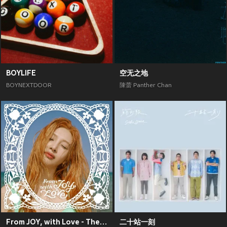
BOYLIFE
空无之地
BOYNEXTDOOR
陳蕾 Panther Chan
From JOY, with Love - The 1st Mini Album
二十站一刻