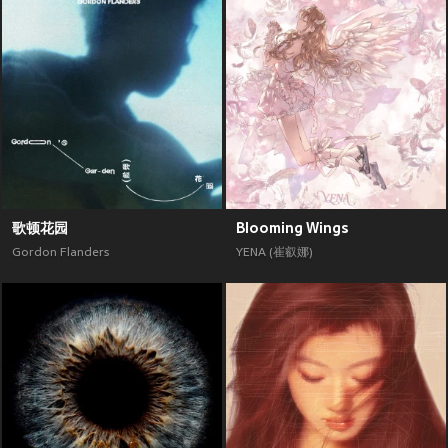
歌顿花园
Blooming Wings
Gordon Flanders
YENA (崔叡娜)