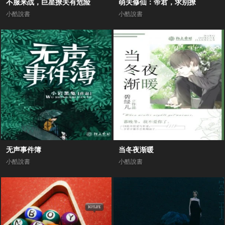
不服来战，巨星撩夫有危险
萌夫修仙：帝君，求别撩
小酷說書
小酷說書
无声事件簿
当冬夜渐暖
小酷說書
小酷說書