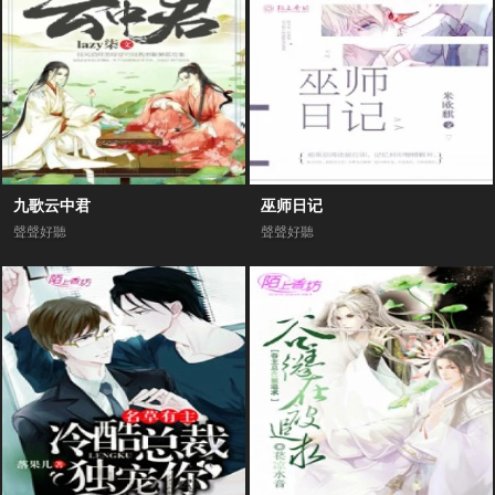
九歌云中君
巫师日记
聲聲好聽
聲聲好聽