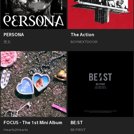
PERSONA
The Action
悠太
BOYNEXTDOOR
FOCUS - The 1st Mini Album
BE:ST
Hearts2Hearts
BE:FIRST