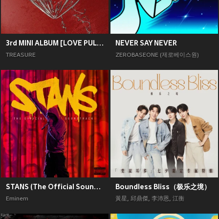
3rd MINI ALBUM [LOVE PULSE]
NEVER SAY NEVER
TREASURE
ZEROBASEONE (제로베이스원)
STANS (The Official Soundtrack) [Explicit]
Boundless Bliss（极乐之境）
Eminem
黃星
,
邱鼎傑
,
李沛恩
,
江衡