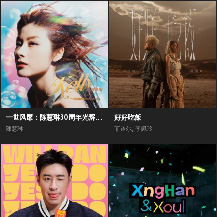
一世风靡：陈慧琳30周年光辉全纪录
好好吃飯
陳慧琳
菲道尔
,
李佩玲