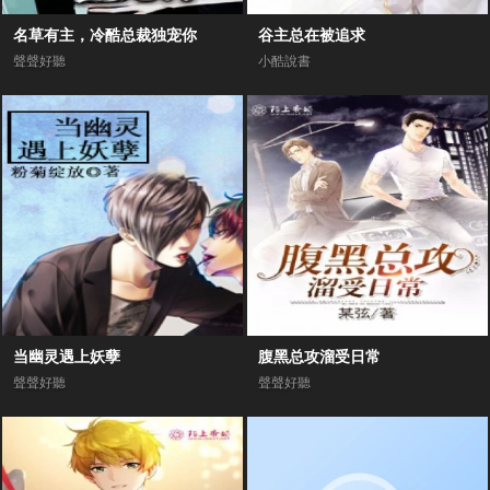
名草有主，冷酷总裁独宠你
谷主总在被追求
聲聲好聽
小酷說書
当幽灵遇上妖孽
腹黑总攻溜受日常
聲聲好聽
聲聲好聽