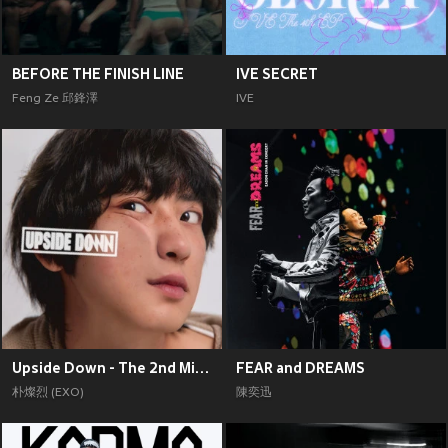
BEFORE THE FINISH LINE
IVE SECRET
Feng Ze 邱鋒澤
IVE
Upside Down - The 2nd Mini Album
FEAR and DREAMS
朴燦烈 (EXO)
陳奕迅