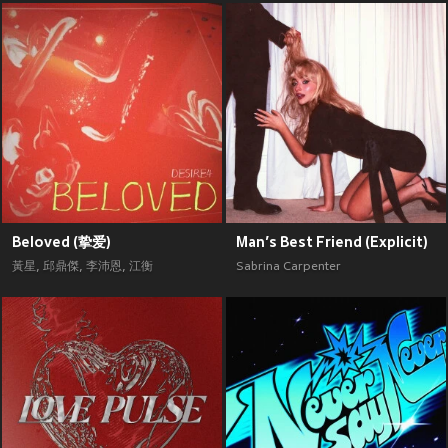
Beloved (挚爱)
Man’s Best Friend (Explicit)
黃星
,
邱鼎傑
,
李沛恩
,
江衡
Sabrina Carpenter