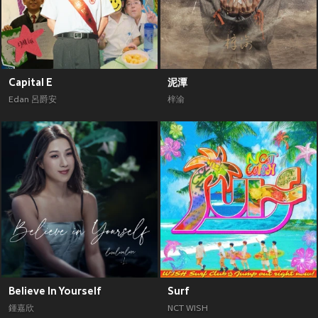
Capital E
泥潭
Edan 呂爵安
梓渝
Believe In Yourself
Surf
鍾嘉欣
NCT WISH