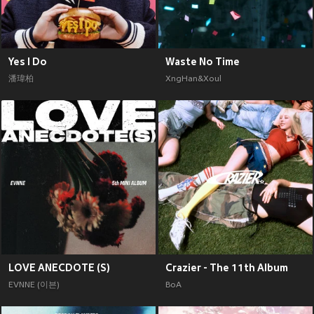
Yes I Do
Waste No Time
潘瑋柏
XngHan&Xoul
LOVE ANECDOTE (S)
Crazier - The 11th Album
EVNNE (이븐)
BoA