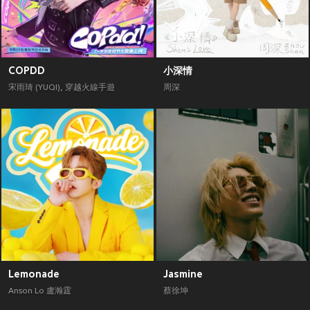
COPDD
小深情
宋雨琦 (YUQI)
,
穿越火線手遊
周深
Lemonade
Jasmine
Anson Lo 盧瀚霆
蔡徐坤