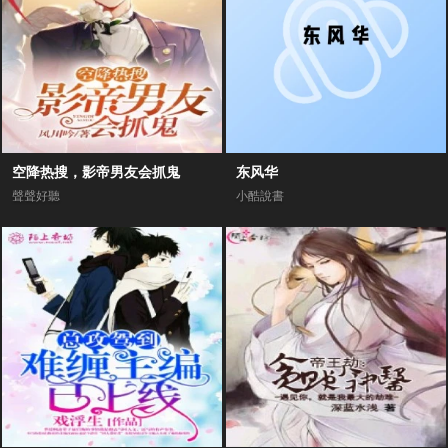
空降热搜，影帝男友会抓鬼
东风华
聲聲好聽
小酷說書