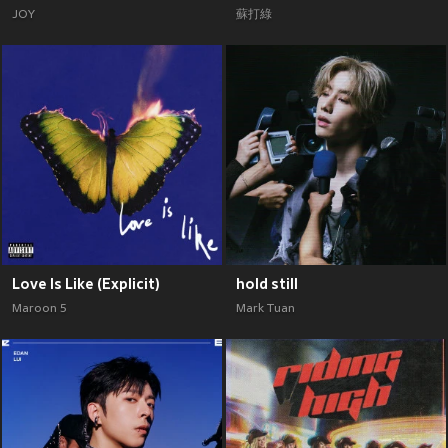
JOY
蘇打綠
Love Is Like (Explicit)
hold still
Maroon 5
Mark Tuan