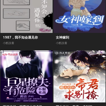
1987，我不知会遇见你
女神嫁到
小酷說書
小酷說書