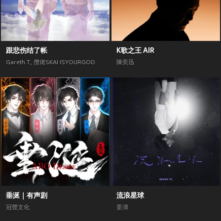
跟悲伤结了帐
K歌之王 AIR
Gareth.T
,
攬佬SKAI ISYOURGOD
陳奕迅
垂涎｜有声剧
流浪星球
冠聲文化
姜濤