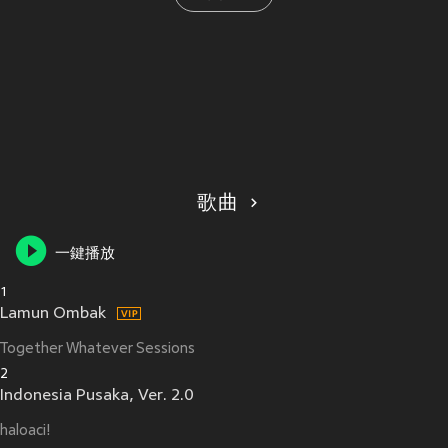
歌曲
一鍵播放
1
Lamun Ombak
Together Whatever Sessions
2
Indonesia Pusaka, Ver. 2.0
haloaci!