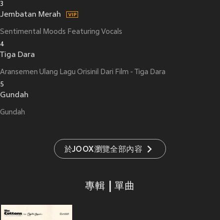
3
Jembatan Merah
Sentimental Moods Featuring Vocals
4
Tiga Dara
Aransemen Ulang Lagu Orisinil Dari Film - Tiga Dara
5
Gundah
Gundah
於JOOX瀏覽全部內容
專輯 | 單曲