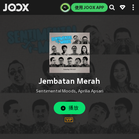
使用 JOOX APP
Jembatan Merah
Sentimental Moods
,
Aprilia Apsari
播放