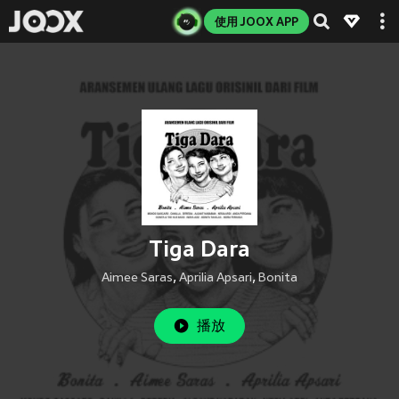
使用 JOOX APP
Tiga Dara
Aimee Saras
,
Aprilia Apsari
,
Bonita
播放